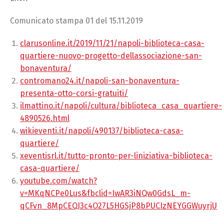
Comunicato stampa 01 del 15.11.2019
clarusonline.it/2019/11/21/napoli-biblioteca-casa-
quartiere-nuovo-progetto-dellassociazione-san-
bonaventura/
contromano24.it/napoli-san-bonaventura-
presenta-otto-corsi-gratuiti/
ilmattino.it/napoli/cultura/biblioteca_casa_quartiere-
4890526.html
wikieventi.it/napoli/490137/biblioteca-casa-
quartiere/
xeventisrl.it/tutto-pronto-per-liniziativa-biblioteca-
casa-quartiere/
youtube.com/watch?
v=MKqNCPe0Lus&fbclid=IwAR3iNQw0GdsL_m-
qCFvn_8MpCEQJ3c4O27L5HGSjP8bPUCIzNEYGGWuyrjU