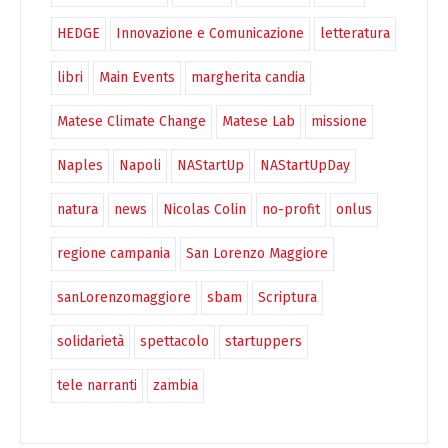
HEDGE
Innovazione e Comunicazione
letteratura
libri
Main Events
margherita candia
Matese Climate Change
Matese Lab
missione
Naples
Napoli
NAStartUp
NAStartUpDay
natura
news
Nicolas Colin
no-profit
onlus
regione campania
San Lorenzo Maggiore
sanLorenzomaggiore
sbam
Scriptura
solidarietà
spettacolo
startuppers
tele narranti
zambia