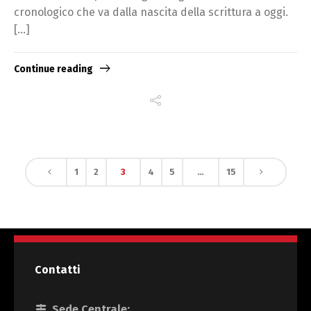
cronologico che va dalla nascita della scrittura a oggi.
[…]
Continue reading
1
2
3
4
5
…
15
Contatti
Sede Centrale: