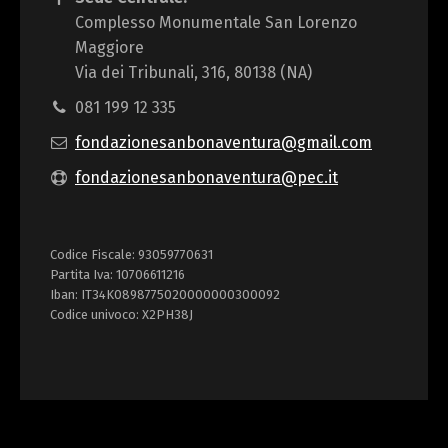
Complesso Monumentale San Lorenzo
Maggiore
Via dei Tribunali, 316, 80138 (NA)
081 199 12 335
fondazionesanbonaventura@gmail.com
fondazionesanbonaventura@pec.it
Codice Fiscale: 93059770631
Partita Iva: 10706611216
Iban: IT34K0898775020000000300092
Codice univoco: X2PH38J