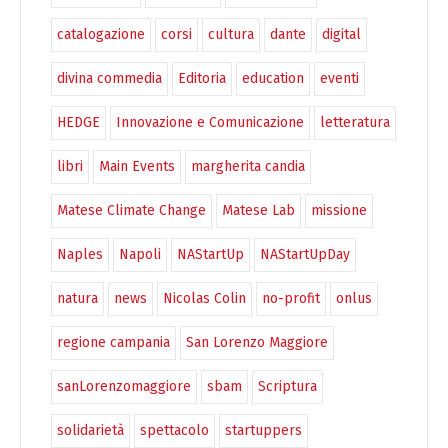
catalogazione
corsi
cultura
dante
digital
divina commedia
Editoria
education
eventi
HEDGE
Innovazione e Comunicazione
letteratura
libri
Main Events
margherita candia
Matese Climate Change
Matese Lab
missione
Naples
Napoli
NAStartUp
NAStartUpDay
natura
news
Nicolas Colin
no-profit
onlus
regione campania
San Lorenzo Maggiore
sanLorenzomaggiore
sbam
Scriptura
solidarietà
spettacolo
startuppers