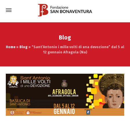
Blog
Home
»
Blog
»
“Sant’Antonio i mille volti di una devozione” dal 5 al
12 gennaio Afragola (Na)