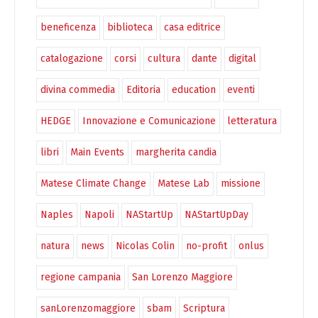
beneficenza
biblioteca
casa editrice
catalogazione
corsi
cultura
dante
digital
divina commedia
Editoria
education
eventi
HEDGE
Innovazione e Comunicazione
letteratura
libri
Main Events
margherita candia
Matese Climate Change
Matese Lab
missione
Naples
Napoli
NAStartUp
NAStartUpDay
natura
news
Nicolas Colin
no-profit
onlus
regione campania
San Lorenzo Maggiore
sanLorenzomaggiore
sbam
Scriptura