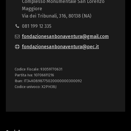
Complesso Monumentale San Lorenzo
Maggiore
Via dei Tribunali, 316, 80138 (NA)
081 199 12 335
fondazionesanbonaventura@gmail.com
fondazionesanbonaventura@pec.it
Codice Fiscale: 93059770631
Partita Iva: 10706611216
Iban: IT34K0898775020000000300092
Codice univoco: X2PH38J