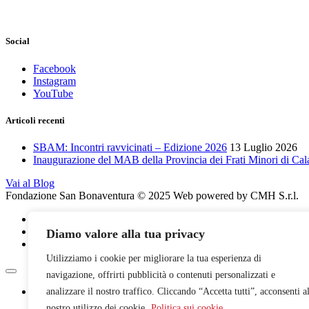
Social
Facebook
Instagram
YouTube
Articoli recenti
SBAM: Incontri ravvicinati – Edizione 2026
13 Luglio 2026
Inaugurazione del MAB della Provincia dei Frati Minori di Cala
Vai al Blog
Fondazione San Bonaventura © 2025 Web powered by CMH S.r.l.
Amministrazione Trasparente
Cookie Policy
Diamo valore alla tua privacy
Privacy Policy
Utilizziamo i cookie per migliorare la tua esperienza di
navigazione, offrirti pubblicità o contenuti personalizzati e
analizzare il nostro traffico. Cliccando “Accetta tutti”, acconsenti a
nostro utilizzo dei cookie.
Politica sui cookie