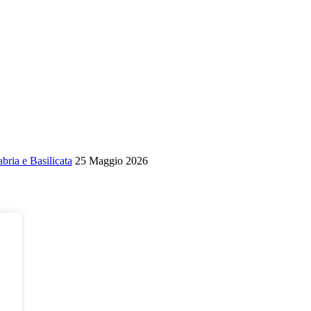
bria e Basilicata
25 Maggio 2026
l