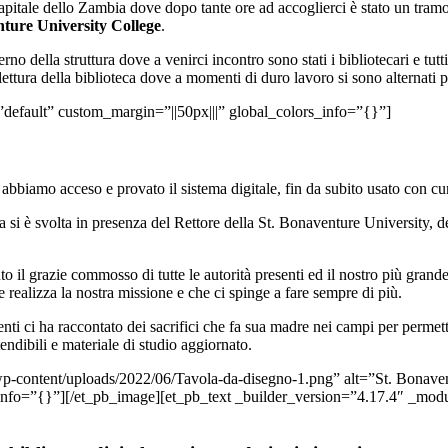
capitale dello Zambia dove dopo tante ore ad accoglierci è stato un tra
ture University College
.
erno della struttura dove a venirci incontro sono stati i bibliotecari e tutt
ala lettura della biblioteca dove a momenti di duro lavoro si sono alternat
”default” custom_margin=”||50px|||” global_colors_info=”{}”]
bbiamo acceso e provato il sistema digitale, fin da subito usato con curio
a si è svolta in presenza del Rettore della St. Bonaventure University, 
 il grazie commosso di tutte le autorità presenti ed il nostro più grande
 realizza la nostra missione e che ci spinge a fare sempre di più.
ti ci ha raccontato dei sacrifici che fa sua madre nei campi per permetterg
endibili e materiale di studio aggiornato.
wp-content/uploads/2022/06/Tavola-da-disegno-1.png” alt=”St. Bonavent
info=”{}”][/et_pb_image][et_pb_text _builder_version=”4.17.4″ _modu