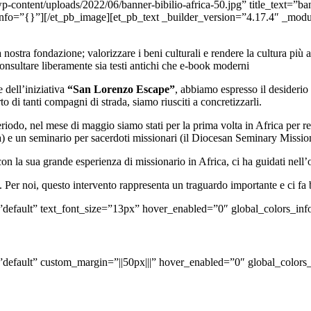
p-content/uploads/2022/06/banner-bibilio-africa-50.jpg” title_text=”ba
info=”{}”][/et_pb_image][et_pb_text _builder_version=”4.17.4″ _modu
nostra fondazione; valorizzare i beni culturali e rendere la cultura più a
consultare liberamente sia testi antichi che e-book moderni
 dell’iniziativa
“San Lorenzo Escape”
, abbiamo espresso il desiderio d
 di tanti compagni di strada, siamo riusciti a concretizzarli.
eriodo, nel mese di maggio siamo stati per la prima volta in Africa per r
aka) e un seminario per sacerdoti missionari (il Diocesan Seminary Missi
con la sua grande esperienza di missionario in Africa, ci ha guidati nell
. Per noi, questo intervento rappresenta un traguardo importante e ci fa 
=”default” text_font_size=”13px” hover_enabled=”0″ global_colors_in
=”default” custom_margin=”||50px|||” hover_enabled=”0″ global_colors