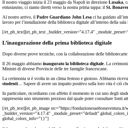
Il nostro viaggio inizia il 23 maggio da Napoli in direzione
Lusaka
, 
entusiasmo, ci siamo diretti verso la nostra prima tappa: il
St. Bonaven
Al nostro arrivo, il
Padre Guardiano John Lesa
ci ha guidato all’int
lavoro per l’installazione della biblioteca digitale all’interno della s
[/et_pb_text][et_pb_text _builder_version=”4.17.4″ _module_preset=
L’inaugurazione della prima biblioteca digitale
Dopo diverse prove tecniche, con la collaborazione delle bibliotecarie a
Il 26 maggio abbiamo
inaugurato la biblioteca digitale
. La cerimoni
Ministri di diverse Provincie delle tre famiglie francescane.
La cerimonia si è svolta in un clima festoso e gioioso. Abbiamo ricevuto
studenti
… Sapere di avere un impatto positivo sulla loro vita è ciò che
In particolare, ricordiamo con affetto il momento in cui uno degli studen
rappresenta uno strumento prezioso dal quale poter consultare fonti att
[/et_pb_text][et_pb_image src=”https://fondazionesanbonaventura.it/
_builder_version=”4.17.4″ _module_preset=”default” global_colors_
global_colors_info=”{}”]