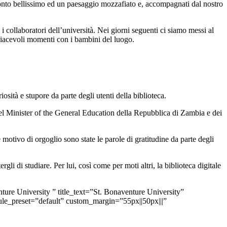
monto bellissimo ed un paesaggio mozzafiato e, accompagnati dal nostro
i i collaboratori dell’università. Nei giorni seguenti ci siamo messi al
i piacevoli momenti con i bambini del luogo.
sità e stupore da parte degli utenti della biblioteca.
del Minister of the General Education della Repubblica di Zambia e dei
 motivo di orgoglio sono state le parole di gratitudine da parte degli
li di studiare. Per lui, così come per moti altri, la biblioteca digitale
ure University ” title_text=”St. Bonaventure University”
le_preset=”default” custom_margin=”55px||50px|||”