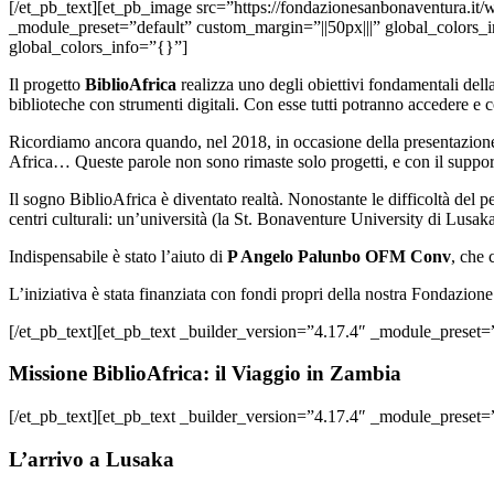
[/et_pb_text][et_pb_image src=”https://fondazionesanbonaventura.it/w
_module_preset=”default” custom_margin=”||50px|||” global_colors_
global_colors_info=”{}”]
Il progetto
BiblioAfrica
realizza uno degli obiettivi fondamentali della 
biblioteche con strumenti digitali. Con esse tutti potranno accedere e 
Ricordiamo ancora quando, nel 2018, in occasione della presentazione
Africa… Queste parole non sono rimaste solo progetti, e con il supporto
Il sogno BiblioAfrica è diventato realtà. Nonostante le difficoltà del p
centri culturali: un’università (la St. Bonaventure University di Lus
Indispensabile è stato l’aiuto di
P Angelo Palunbo OFM Conv
, che 
L’iniziativa è stata finanziata con fondi propri della nostra Fondazione
[/et_pb_text][et_pb_text _builder_version=”4.17.4″ _module_preset
Missione BiblioAfrica: il Viaggio in Zambia
[/et_pb_text][et_pb_text _builder_version=”4.17.4″ _module_preset
L’arrivo a Lusaka