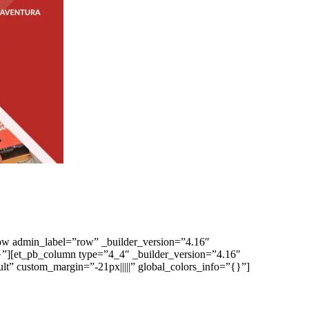
_row admin_label=”row” _builder_version=”4.16″
{}”][et_pb_column type=”4_4″ _builder_version=”4.16″
lt” custom_margin=”-21px|||||” global_colors_info=”{}”]