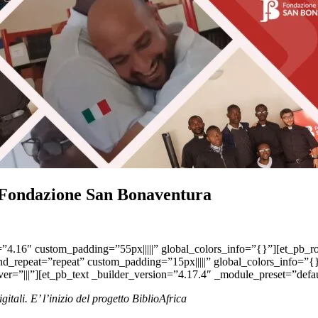
la Fondazione San Bonaventura
n=”4.16″ custom_padding=”55px|||||” global_colors_info=”{}”][et_pb
nd_repeat=”repeat” custom_padding=”15px|||||” global_colors_info=”
r=”|||”][et_pb_text _builder_version=”4.17.4″ _module_preset=”defau
tali. E’ l’inizio del progetto BiblioAfrica