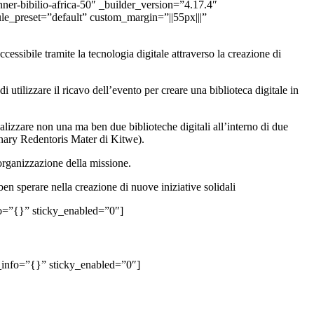
nner-bibilio-africa-50″ _builder_version=”4.17.4″
le_preset=”default” custom_margin=”||55px|||”
ccessibile tramite la tecnologia digitale attraverso la creazione di
i utilizzare il ricavo dell’evento per creare una biblioteca digitale in
ealizzare non una ma ben due biblioteche digitali all’interno di due
onary Redentoris Mater di Kitwe).
’organizzazione della missione.
ben sperare nella creazione di nuove iniziative solidali
fo=”{}” sticky_enabled=”0″]
_info=”{}” sticky_enabled=”0″]