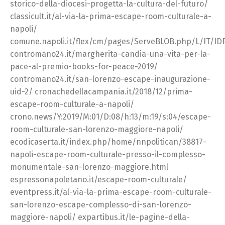
storico-della-diocesi-progetta-la-cultura-del-futuro/
classicult.it/al-via-la-prima-escape-room-culturale-a-
napoli/
comune.napoli.it/flex/cm/pages/ServeBLOB.php/L/IT/ID
contromano24.it/margherita-candia-una-vita-per-la-
pace-al-premio-books-for-peace-2019/
contromano24.it/san-lorenzo-escape-inaugurazione-
uid-2/ cronachedellacampania.it/2018/12/prima-
escape-room-culturale-a-napoli/
crono.news/Y:2019/M:01/D:08/h:13/m:19/s:04/escape-
room-culturale-san-lorenzo-maggiore-napoli/
ecodicaserta.it/index.php/home/nnpolitican/38817-
napoli-escape-room-culturale-presso-il-complesso-
monumentale-san-lorenzo-maggiore.html
espressonapoletano.it/escape-room-culturale/
eventpress.it/al-via-la-prima-escape-room-culturale-
san-lorenzo-escape-complesso-di-san-lorenzo-
maggiore-napoli/ expartibus.it/le-pagine-della-