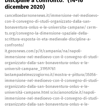
Discipline a confronto.” (14-16
dicembre 2020)
cancelloedarnonenews.it/immersione-nel-medioevo-
con-il-convegno-di-studi-organizzato-dalla-san-
bonaventura-onlus-e-le-universita-campane/ cerm-
ts.org/convegno-la-dimensione-spaziale-della-
scrittura-esposta-in-eta-medievale-discipline-a-
confronto/
it.geosnews.com/p/it/campania/na/napoli-
immersione-nel-medioevo-con-il-convegno-di-studi-
organizzato-dalla-san-bonaventura-onlus-e-le-
universit-campane_31959761
lastampadelmezzogiorno.it/mostra-e-pittura/35056-
immersione-nel-medioevo-con-il-convegno-di-studi-
organizzato-dalla-san-bonaventura-onlus-e-le-
università-campane.html sciscianonotizie.it/napoli-
immersione-nel-medioevo-con-il-convegno-di-studi-
organizzato-dalla-san-bonaventura-onlus-e-le-