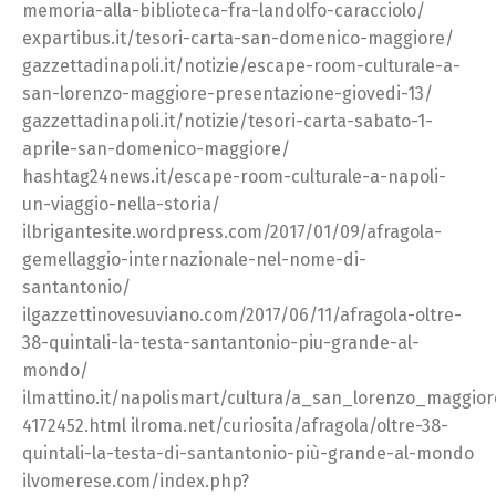
memoria-alla-biblioteca-fra-landolfo-caracciolo/
expartibus.it/tesori-carta-san-domenico-maggiore/
gazzettadinapoli.it/notizie/escape-room-culturale-a-
san-lorenzo-maggiore-presentazione-giovedi-13/
gazzettadinapoli.it/notizie/tesori-carta-sabato-1-
aprile-san-domenico-maggiore/
hashtag24news.it/escape-room-culturale-a-napoli-
un-viaggio-nella-storia/
ilbrigantesite.wordpress.com/2017/01/09/afragola-
gemellaggio-internazionale-nel-nome-di-
santantonio/
ilgazzettinovesuviano.com/2017/06/11/afragola-oltre-
38-quintali-la-testa-santantonio-piu-grande-al-
mondo/
ilmattino.it/napolismart/cultura/a_san_lorenzo_maggi
4172452.html ilroma.net/curiosita/afragola/oltre-38-
quintali-la-testa-di-santantonio-più-grande-al-mondo
ilvomerese.com/index.php?