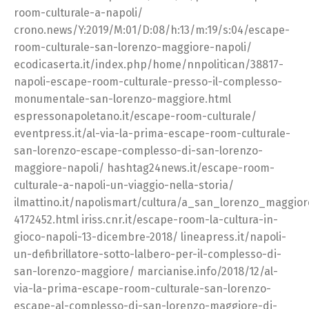
room-culturale-a-napoli/
crono.news/Y:2019/M:01/D:08/h:13/m:19/s:04/escape-
room-culturale-san-lorenzo-maggiore-napoli/
ecodicaserta.it/index.php/home/nnpolitican/38817-
napoli-escape-room-culturale-presso-il-complesso-
monumentale-san-lorenzo-maggiore.html
espressonapoletano.it/escape-room-culturale/
eventpress.it/al-via-la-prima-escape-room-culturale-
san-lorenzo-escape-complesso-di-san-lorenzo-
maggiore-napoli/ hashtag24news.it/escape-room-
culturale-a-napoli-un-viaggio-nella-storia/
ilmattino.it/napolismart/cultura/a_san_lorenzo_maggi
4172452.html iriss.cnr.it/escape-room-la-cultura-in-
gioco-napoli-13-dicembre-2018/ lineapress.it/napoli-
un-defibrillatore-sotto-lalbero-per-il-complesso-di-
san-lorenzo-maggiore/ marcianise.info/2018/12/al-
via-la-prima-escape-room-culturale-san-lorenzo-
escape-al-complesso-di-san-lorenzo-maggiore-di-