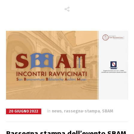
in
news
,
rassegna-stampa
,
SBAM
20 GIUGNO 2022
Rassegna stampa dell’evento SBAM