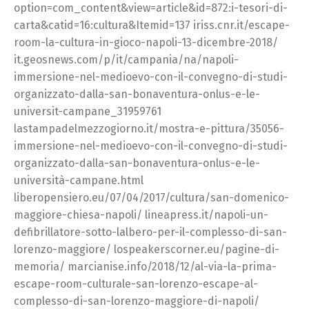
option=com_content&view=article&id=872:i-tesori-di-
carta&catid=16:cultura&Itemid=137 iriss.cnr.it/escape-
room-la-cultura-in-gioco-napoli-13-dicembre-2018/
it.geosnews.com/p/it/campania/na/napoli-
immersione-nel-medioevo-con-il-convegno-di-studi-
organizzato-dalla-san-bonaventura-onlus-e-le-
universit-campane_31959761
lastampadelmezzogiorno.it/mostra-e-pittura/35056-
immersione-nel-medioevo-con-il-convegno-di-studi-
organizzato-dalla-san-bonaventura-onlus-e-le-
università-campane.html
liberopensiero.eu/07/04/2017/cultura/san-domenico-
maggiore-chiesa-napoli/ lineapress.it/napoli-un-
defibrillatore-sotto-lalbero-per-il-complesso-di-san-
lorenzo-maggiore/ lospeakerscorner.eu/pagine-di-
memoria/ marcianise.info/2018/12/al-via-la-prima-
escape-room-culturale-san-lorenzo-escape-al-
complesso-di-san-lorenzo-maggiore-di-napoli/