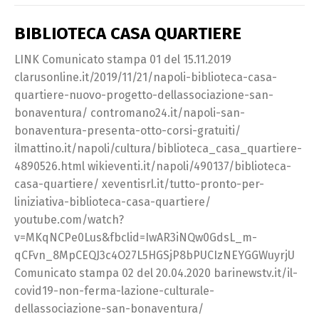
BIBLIOTECA CASA QUARTIERE
LINK Comunicato stampa 01 del 15.11.2019
clarusonline.it/2019/11/21/napoli-biblioteca-casa-
quartiere-nuovo-progetto-dellassociazione-san-
bonaventura/ contromano24.it/napoli-san-
bonaventura-presenta-otto-corsi-gratuiti/
ilmattino.it/napoli/cultura/biblioteca_casa_quartiere-
4890526.html wikieventi.it/napoli/490137/biblioteca-
casa-quartiere/ xeventisrl.it/tutto-pronto-per-
liniziativa-biblioteca-casa-quartiere/
youtube.com/watch?
v=MKqNCPe0Lus&fbclid=IwAR3iNQw0GdsL_m-
qCFvn_8MpCEQJ3c4O27L5HGSjP8bPUCIzNEYGGWuyrjU
Comunicato stampa 02 del 20.04.2020 barinewstv.it/il-
covid19-non-ferma-lazione-culturale-
dellassociazione-san-bonaventura/