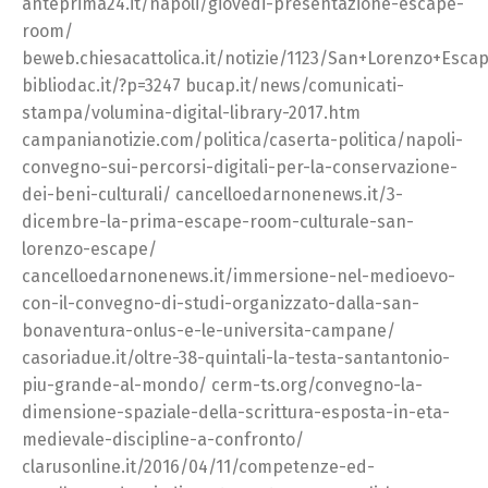
anteprima24.it/napoli/giovedi-presentazione-escape-
room/
beweb.chiesacattolica.it/notizie/1123/San+Lorenzo+Esca
bibliodac.it/?p=3247 bucap.it/news/comunicati-
stampa/volumina-digital-library-2017.htm
campanianotizie.com/politica/caserta-politica/napoli-
convegno-sui-percorsi-digitali-per-la-conservazione-
dei-beni-culturali/ cancelloedarnonenews.it/3-
dicembre-la-prima-escape-room-culturale-san-
lorenzo-escape/
cancelloedarnonenews.it/immersione-nel-medioevo-
con-il-convegno-di-studi-organizzato-dalla-san-
bonaventura-onlus-e-le-universita-campane/
casoriadue.it/oltre-38-quintali-la-testa-santantonio-
piu-grande-al-mondo/ cerm-ts.org/convegno-la-
dimensione-spaziale-della-scrittura-esposta-in-eta-
medievale-discipline-a-confronto/
clarusonline.it/2016/04/11/competenze-ed-