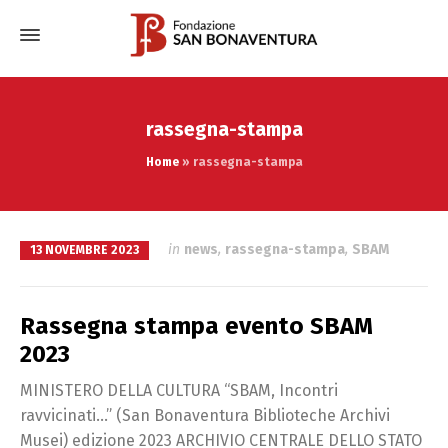
rassegna-stampa
Home
»
rassegna-stampa
in
news
,
rassegna-stampa
,
SBAM
13 NOVEMBRE 2023
Rassegna stampa evento SBAM
2023
MINISTERO DELLA CULTURA “SBAM, Incontri
ravvicinati…” (San Bonaventura Biblioteche Archivi
Musei) edizione 2023 ARCHIVIO CENTRALE DELLO STATO