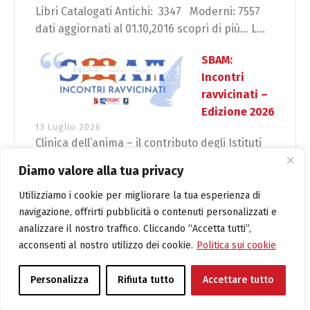
Libri Catalogati Antichi: 3347 Moderni: 7557
dati aggiornati al 01.10,2016 scopri di più… L...
SBAM:
Incontri
ravvicinati –
Edizione 2026
13 Luglio 2026
Clinica dell’anima – il contributo degli Istituti
Culturali al benessere della persona e della
Diamo valore alla tua privacy
comun...
Utilizziamo i cookie per migliorare la tua esperienza di
navigazione, offrirti pubblicità o contenuti personalizzati e
analizzare il nostro traffico. Cliccando “Accetta tutti”,
acconsenti al nostro utilizzo dei cookie.
Politica sui cookie
Tags
Personalizza
Rifiuta tutto
Accettare tutto
africa
animazione
app