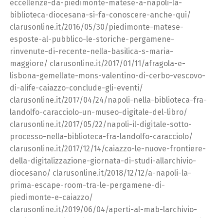
eccellenze-da-piedimonte-matese-a-napoli-la-
biblioteca-diocesana-si-fa-conoscere-anche-qui/
clarusonline.it/2016/05/30/piedimonte-matese-
esposte-al-pubblico-le-storiche-pergamene-
rinvenute-di-recente-nella-basilica-s-maria-
maggiore/ clarusonline.it/2017/01/11/afragola-e-
lisbona-gemellate-mons-valentino-di-cerbo-vescovo-
di-alife-caiazzo-conclude-gli-eventi/
clarusonline.it/2017/04/24/napoli-nella-biblioteca-fra-
landolfo-caracciolo-un-museo-digitale-del-libro/
clarusonline.it/2017/05/22/napoli-il-digitale-sotto-
processo-nella-biblioteca-fra-landolfo-caracciolo/
clarusonline.it/2017/12/14/caiazzo-le-nuove-frontiere-
della-digitalizzazione-giornata-di-studi-allarchivio-
diocesano/ clarusonline.it/2018/12/12/a-napoli-la-
prima-escape-room-tra-le-pergamene-di-
piedimonte-e-caiazzo/
clarusonline.it/2019/06/04/aperti-al-mab-larchivio-