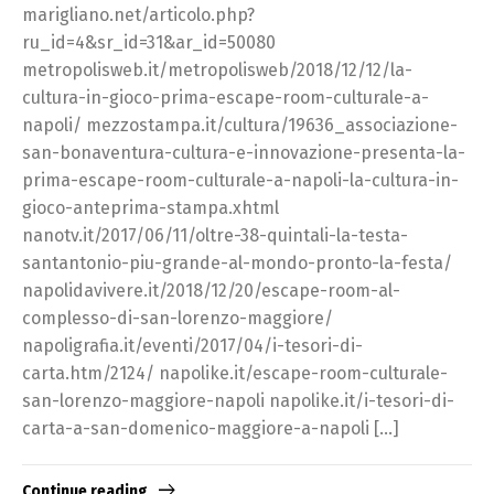
marigliano.net/articolo.php?
ru_id=4&sr_id=31&ar_id=50080
metropolisweb.it/metropolisweb/2018/12/12/la-
cultura-in-gioco-prima-escape-room-culturale-a-
napoli/ mezzostampa.it/cultura/19636_associazione-
san-bonaventura-cultura-e-innovazione-presenta-la-
prima-escape-room-culturale-a-napoli-la-cultura-in-
gioco-anteprima-stampa.xhtml
nanotv.it/2017/06/11/oltre-38-quintali-la-testa-
santantonio-piu-grande-al-mondo-pronto-la-festa/
napolidavivere.it/2018/12/20/escape-room-al-
complesso-di-san-lorenzo-maggiore/
napoligrafia.it/eventi/2017/04/i-tesori-di-
carta.htm/2124/ napolike.it/escape-room-culturale-
san-lorenzo-maggiore-napoli napolike.it/i-tesori-di-
carta-a-san-domenico-maggiore-a-napoli […]
Continue reading