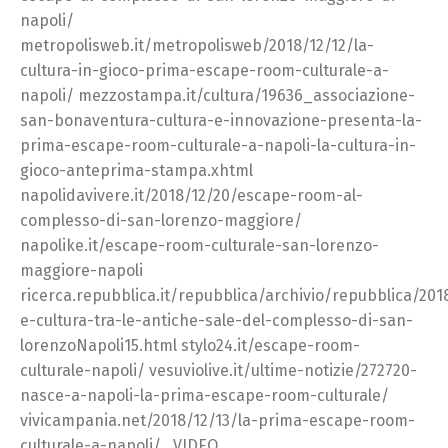
napoli/
metropolisweb.it/metropolisweb/2018/12/12/la-
cultura-in-gioco-prima-escape-room-culturale-a-
napoli/ mezzostampa.it/cultura/19636_associazione-
san-bonaventura-cultura-e-innovazione-presenta-la-
prima-escape-room-culturale-a-napoli-la-cultura-in-
gioco-anteprima-stampa.xhtml
napolidavivere.it/2018/12/20/escape-room-al-
complesso-di-san-lorenzo-maggiore/
napolike.it/escape-room-culturale-san-lorenzo-
maggiore-napoli
ricerca.repubblica.it/repubblica/archivio/repubblica/201
e-cultura-tra-le-antiche-sale-del-complesso-di-san-
lorenzoNapoli15.html stylo24.it/escape-room-
culturale-napoli/ vesuviolive.it/ultime-notizie/272720-
nasce-a-napoli-la-prima-escape-room-culturale/
vivicampania.net/2018/12/13/la-prima-escape-room-
culturale-a-napoli/ VIDEO