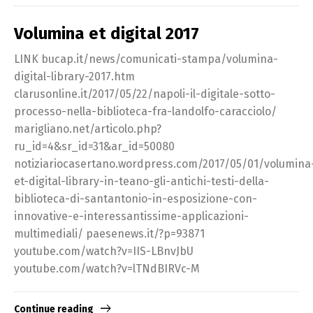
Volumina et digital 2017
LINK bucap.it/news/comunicati-stampa/volumina-
digital-library-2017.htm
clarusonline.it/2017/05/22/napoli-il-digitale-sotto-
processo-nella-biblioteca-fra-landolfo-caracciolo/
marigliano.net/articolo.php?
ru_id=4&sr_id=31&ar_id=50080
notiziariocasertano.wordpress.com/2017/05/01/volumina
et-digital-library-in-teano-gli-antichi-testi-della-
biblioteca-di-santantonio-in-esposizione-con-
innovative-e-interessantissime-applicazioni-
multimediali/ paesenews.it/?p=93871
youtube.com/watch?v=IIS-LBnvJbU
youtube.com/watch?v=lTNdBIRVc-M
Continue reading