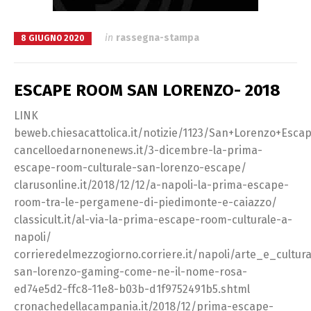
in
rassegna-stampa
8 GIUGNO 2020
ESCAPE ROOM SAN LORENZO- 2018
LINK
beweb.chiesacattolica.it/notizie/1123/San+Lorenzo+Esca
cancelloedarnonenews.it/3-dicembre-la-prima-
escape-room-culturale-san-lorenzo-escape/
clarusonline.it/2018/12/12/a-napoli-la-prima-escape-
room-tra-le-pergamene-di-piedimonte-e-caiazzo/
classicult.it/al-via-la-prima-escape-room-culturale-a-
napoli/
corrieredelmezzogiorno.corriere.it/napoli/arte_e_cultu
san-lorenzo-gaming-come-ne-il-nome-rosa-
ed74e5d2-ffc8-11e8-b03b-d1f9752491b5.shtml
cronachedellacampania.it/2018/12/prima-escape-