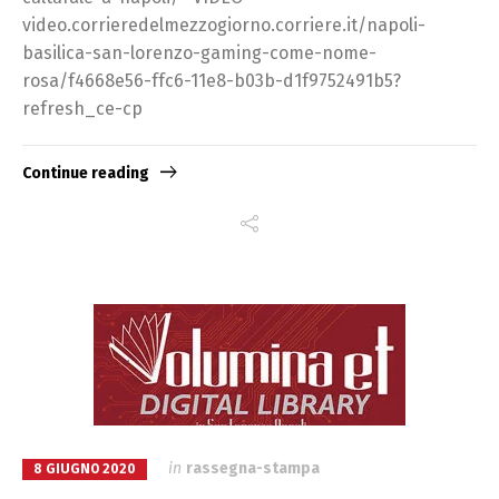
video.corrieredelmezzogiorno.corriere.it/napoli-
basilica-san-lorenzo-gaming-come-nome-
rosa/f4668e56-ffc6-11e8-b03b-d1f9752491b5?
refresh_ce-cp
Continue reading
in
rassegna-stampa
8 GIUGNO 2020