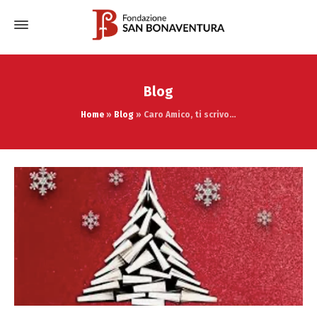
Blog
Home
»
Blog
»
Caro Amico, ti scrivo…