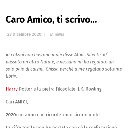
Caro Amico, ti scrivo…
23 Dicembre 2020
in
news
«I calzini non bastano mai» disse Albus Silente. «È
passato un altro Natale, e nessuno mi ha regalato un
solo paio di calzini. Chissà perché a me regalano soltanto
libri».
Harry
Potter e la pietra Filosofale, J.K. Rowling
Cari
AMICI
,
2020:
un anno che ricorderemo sicuramente.
La cifra tonda non ha portato con sé la realizzazione