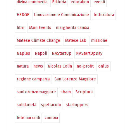
divina commedia
Editoria
education
eventi
HEDGE
Innovazione e Comunicazione
letteratura
libri
Main Events
margherita candia
Matese Climate Change
Matese Lab
missione
Naples
Napoli
NAStartUp
NAStartUpDay
natura
news
Nicolas Colin
no-profit
onlus
regione campania
San Lorenzo Maggiore
sanLorenzomaggiore
sbam
Scriptura
solidarietà
spettacolo
startuppers
tele narranti
zambia