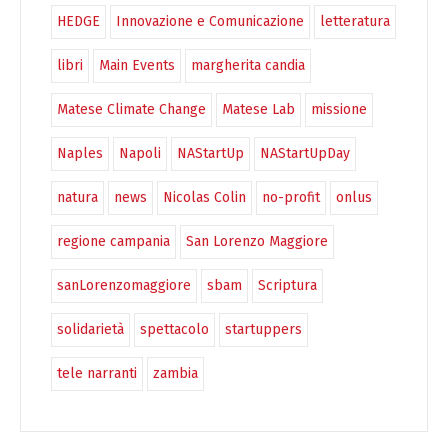
HEDGE
Innovazione e Comunicazione
letteratura
libri
Main Events
margherita candia
Matese Climate Change
Matese Lab
missione
Naples
Napoli
NAStartUp
NAStartUpDay
natura
news
Nicolas Colin
no-profit
onlus
regione campania
San Lorenzo Maggiore
sanLorenzomaggiore
sbam
Scriptura
solidarietà
spettacolo
startuppers
tele narranti
zambia