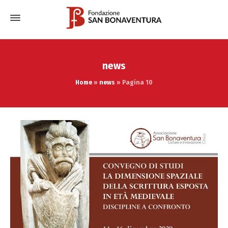
news
Home
»
news
»
Pagina 10