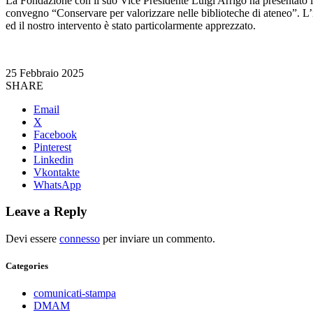
La Fondazione con il suo Vice Presidente Luigi Arrigo ha presentato il 
convegno “Conservare per valorizzare nelle biblioteche di ateneo”. L’
ed il nostro intervento è stato particolarmente apprezzato.
25 Febbraio 2025
SHARE
Email
X
Facebook
Pinterest
Linkedin
Vkontakte
WhatsApp
Leave a Reply
Devi essere
connesso
per inviare un commento.
Categories
comunicati-stampa
DMAM