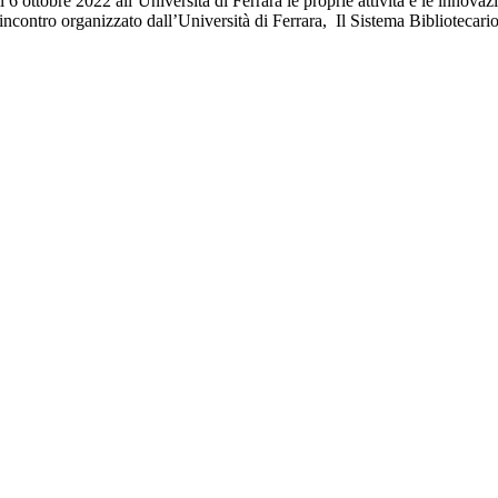
6 ottobre 2022 all’Università di Ferrara le proprie attività e le innovaz
incontro organizzato dall’Università di Ferrara, Il Sistema Bibliotecari