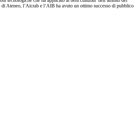
ioni tecnologiche che ha applicato ai beni culturali nell’ambito del
o di Ateneo, l’Aicrab e l’AIB ha avuto un ottimo successo di pubblico