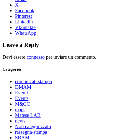
X
Facebook
Pinterest
Linkedin
Vkontakte
WhatsApp
Leave a Reply
Devi essere
connesso
per inviare un commento.
Categories
comunicati-stampa
DMAM
Eventi
Events
M&CC
maps
Matese LAB
news
Non categorizzato
rassegna-stampa
SBAM