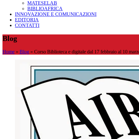
MATESELAB
BIBLIOAFRICA
INNOVAZIONE E COMUNICAZIONI
EDITORIA
CONTATTI
Blog
Home
»
Blog
»
Corso Biblioteca e digitale dal 17 febbraio al 10 mar