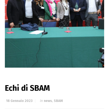
Echi di SBAM
18 Gennaio 2023
in
news
,
SBAM