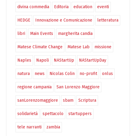
divina commedia
Editoria
education
eventi
HEDGE
Innovazione e Comunicazione
letteratura
libri
Main Events
margherita candia
Matese Climate Change
Matese Lab
missione
Naples
Napoli
NAStartUp
NAStartUpDay
natura
news
Nicolas Colin
no-profit
onlus
regione campania
San Lorenzo Maggiore
sanLorenzomaggiore
sbam
Scriptura
solidarietà
spettacolo
startuppers
tele narranti
zambia