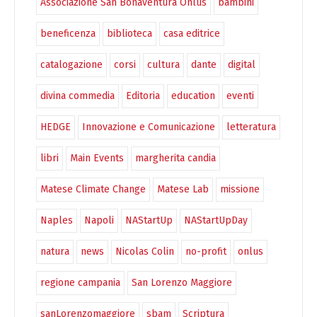
Associazione San Bonaventura Onlus
bambini
beneficenza
biblioteca
casa editrice
catalogazione
corsi
cultura
dante
digital
divina commedia
Editoria
education
eventi
HEDGE
Innovazione e Comunicazione
letteratura
libri
Main Events
margherita candia
Matese Climate Change
Matese Lab
missione
Naples
Napoli
NAStartUp
NAStartUpDay
natura
news
Nicolas Colin
no-profit
onlus
regione campania
San Lorenzo Maggiore
sanLorenzomaggiore
sbam
Scriptura