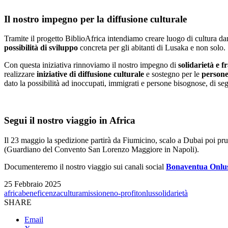
Il nostro impegno per la diffusione culturale
Tramite il progetto BiblioAfrica intendiamo creare luogo di cultura dando 
possibilità di sviluppo
concreta per gli abitanti di Lusaka e non solo.
Con questa iniziativa rinnoviamo il nostro impegno di
solidarietà e f
realizzare
iniziative di diffusione culturale
e sostegno per le
persone 
dato la possibilità ad inoccupati, immigrati e persone bisognose, di seg
Segui il nostro viaggio in Africa
Il 23 maggio la spedizione partirà da Fiumicino, scalo a Dubai poi 
(Guardiano del Convento San Lorenzo Maggiore in Napoli).
Documenteremo il nostro viaggio sui canali social
Bonaventua Onlu
25 Febbraio 2025
africa
beneficenza
cultura
missione
no-profit
onlus
solidarietà
SHARE
Email