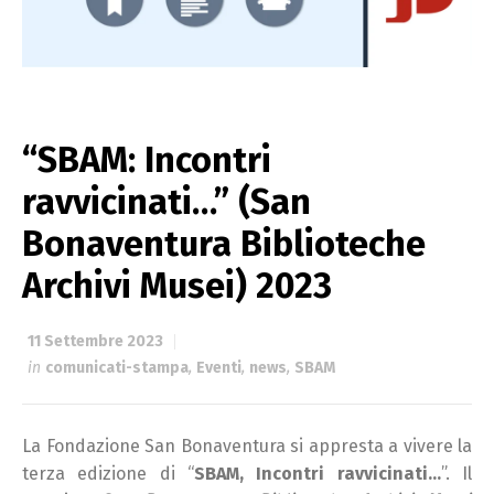
“SBAM: Incontri
ravvicinati…” (San
Bonaventura Biblioteche
Archivi Musei) 2023
11 Settembre 2023
in
comunicati-stampa
,
Eventi
,
news
,
SBAM
La Fondazione San Bonaventura si appresta a vivere la
terza edizione di “
SBAM, Incontri ravvicinati…
”. Il