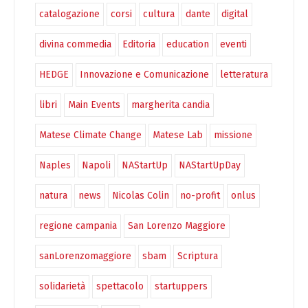
catalogazione
corsi
cultura
dante
digital
divina commedia
Editoria
education
eventi
HEDGE
Innovazione e Comunicazione
letteratura
libri
Main Events
margherita candia
Matese Climate Change
Matese Lab
missione
Naples
Napoli
NAStartUp
NAStartUpDay
natura
news
Nicolas Colin
no-profit
onlus
regione campania
San Lorenzo Maggiore
sanLorenzomaggiore
sbam
Scriptura
solidarietà
spettacolo
startuppers