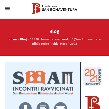
Blog
Home
»
Blog
»
“SBAM: Incontri ravvicinati…” (San Bonaventura
Biblioteche Archivi Musei) 2023