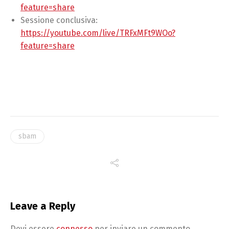
feature=share
Sessione conclusiva:
https://youtube.com/live/TRFxMFt9WOo?
feature=share
sbam
Leave a Reply
Devi essere
connesso
per inviare un commento.