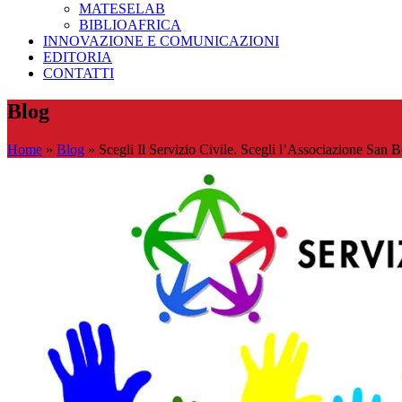
MATESELAB
BIBLIOAFRICA
INNOVAZIONE E COMUNICAZIONI
EDITORIA
CONTATTI
Blog
Home
»
Blog
»
Scegli Il Servizio Civile. Scegli l’Associazione San